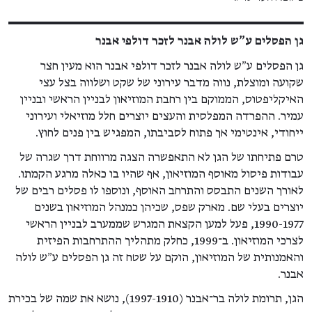
גן הפסלים ע”ש לולה אבנר לזכר דולפי אבנר
גן הפסלים ע״ש לולה אבנר לזכר דולפי אבנר הוא מעין חצר
שקועה ומוצלת, נווה מדבר עירוני של שקט ושלווה בצל עצי
האיקליפטוס, הממוקם בין רחבת המוזיאון לבניין הראשי ובניין
עמיר. ההפרדה המפלסית והעצים יוצרים חלל מוזיאלי ועירוני
ייחודי, אינטימי אך פתוח לסביבתו, המפגיש בין פנים לחוץ.
טרם פתיחתו של הגן לא התאפשרה הצגה מרווחת דרך שגרה של
עבודות פיסול מאוסף המוזיאון, אף שהיו בו כאלה מרגע הקמתו.
לאורך השנים התבסס והתרחב האוסף, ונוספו לו פסלים רבים של
יוצרים בעלי שם. מארק שפס, שכיהן כמנהל המוזיאון בשנים
1990-1977, פעל למען הקצאת המגרש שממערב לבניין הראשי
לצרכי המוזיאון. ב־1999, כחלק מתהליך ההתרחבות הפיזית
והאמנותית של המוזיאון, הוקם על שטח זה גן הפסלים ע״ש לולה
אבנר.
הגן, תרומת לולה בר־אבנר (1997-1910), נושא את שמה של בכירת