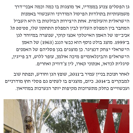
גן הפסלים צנוע בממדיו, אך מוצגות בו כמה וכמה אבני־דרך
משמעותיות בתולדות הפיסול המודרני והעכשווי באמנות
הישראלית והעולמית. אחת היצירות הבולטות בו היא השביל
המחבר בין המפלס העליון לבין המפלס התחתון שלו,
פסיפס תל
אביב־יפו
של האמן האיטלקי אנצו קוקי, שנוצרה במיוחד לגן
ב־1999. מוצג בולט נוסף הוא
כבשי הנגב
(1963) של האמן
הישראלי יצחק דנציגר. כן מוצגים בגן פסליהם של האמנים
הישראלים והבינלאומיים מיכה אולמן, עופר ללוש, דב פייגין,
סיגלית לנדאו, אנתוני קארו, לין צ׳דוויק ואחרים.
לאחר חנוכת בניין עמיר ב־2011, שופץ הגן וחודש, ונפתח שוב
למבקרים ב־2014. כיום, מוצגים בו לעתים גם פסלי חוץ מודרניים
ועכשוויים כחלק מתערוכות מקיפות יותר הנערכות במוזיאון.