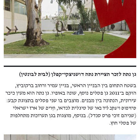
גן נתה לזכר הציירת נתה דושניצקי־קפלן (לבית לבונטין)
בשטח התחום בין הבניין הראשי, בניין עמיר ורחוב ברקוביץ,
הוקם ב־2011 גן פסלים נוסף, שונה באופיו. גן נתה הוא מעין כיכר
עירונית, הנתונה בין מבנים. מוצבים בו שני פסלים בתצוגת קבע:
סיזיפוס ויעקב ליד באר
של סיגלית לנדאו, ו
זֵרים
של ארז ישראלי
(שניהם זוכי פרס סנדל). בנוסף, מוצגות בגן תערוכות מתחלפות
של פסלי חוץ.